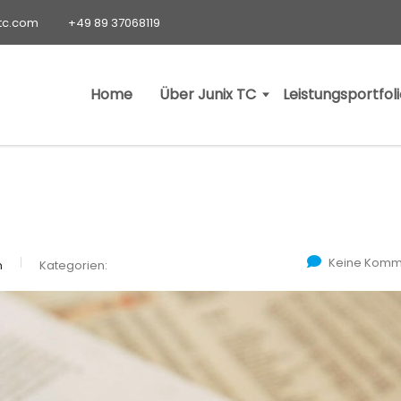
-tc.com
+49 89 37068119
Home
Über Junix TC
Leistungsportfol
Keine Komm
n
Kategorien: