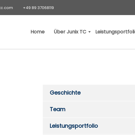
-tc.com
+49 89 37068119
Home
Über Junix TC
Leistungsportfol
Geschichte
Team
Leistungsportfolio