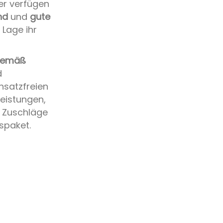
ter verfügen
nd
und
gute
 Lage ihr
 gemäß
d
nsatzfreien
eistungen,
 Zuschläge
spaket.