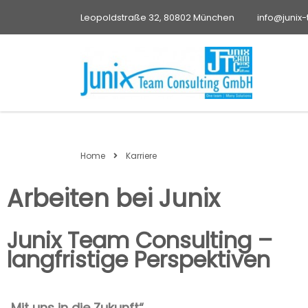
Leopoldstraße 32, 80802 München
info@junix
Home
Karriere
Arbeiten bei Junix
Junix Team Consulting –
langfristige Perspektiven
„Mit uns in die Zukunft“