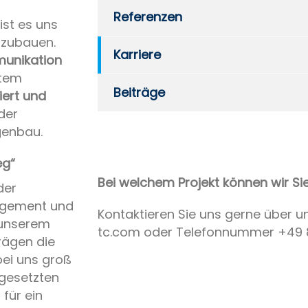
Referenzen
ist es uns
fzubauen.
Karriere
unikation
etem
Beiträge
iert und
oder
genbau.
eg“
Bei welchem Projekt können wir Si
der
agement und
Kontaktieren Sie uns gerne über u
n unserem
tc.com oder Telefonnummer +49 8
rägen die
bei uns groß
rgesetzten
für ein