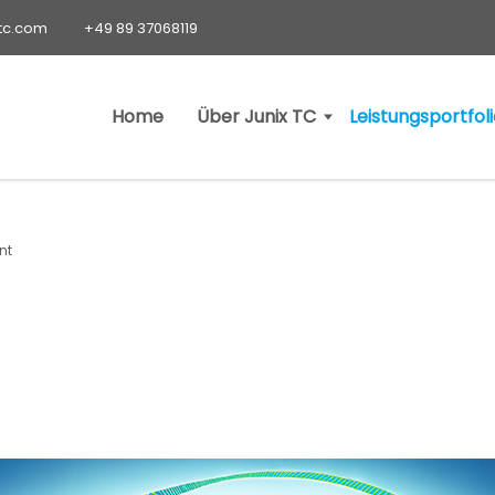
-tc.com
+49 89 37068119
Home
Über Junix TC
Leistungsportfol
nt